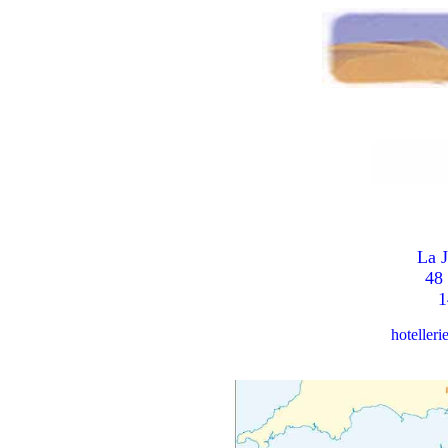
La J
48
1
h
oteller