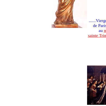
......Vier
de Pari
au
m
sainte Tri